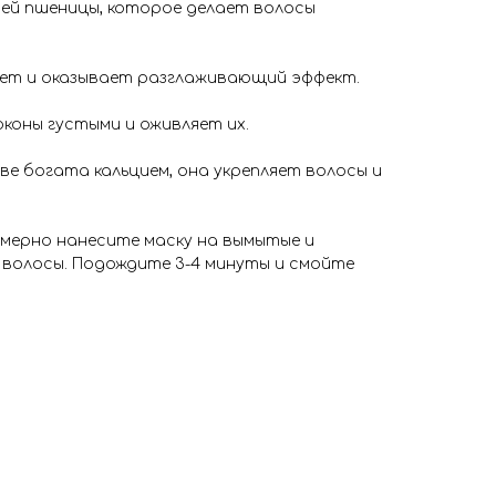
ей пшеницы, которое делает волосы
яет и оказывает разглаживающий эффект.
коны густыми и оживляет их.
е богата кальцием, она укрепляет волосы и
омерно нанесите маску на вымытые и
волосы. Подождите 3-4 минуты и смойте