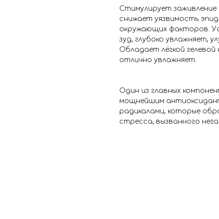
Стимулирует заживление 
снижает уязвимость эпид
окружающих факторов. Ус
зуд, глубоко увлажняет, 
Обладает лёгкой гелевой
отлично увлажняет.
Один из главных компоне
мощнейшим антиоксидант
радикалами, которые обр
стресса, вызванного нег