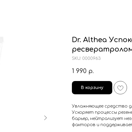
Dr. Althea Усп
ресвератролом 
SKU:
0000963
1 990
р.
В корзину
Увлажняющее средство дл
Ускоряет процессы реген
барьер, нейтрализует не
факторов и поддерживает