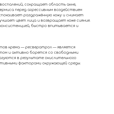
воспалений, сокращает область акне,
ермиса перед агрессивным воздействием
покаивает раздражённую кожу и снимает
улучшает цвет лица и возвращает коже сияние.
 консистенцией, быстро впитывается и
нтов крема — ресвератрол — является
ом и активно борется со свободными
азуются в результате окислительного
ативными факторами окружающей среды.