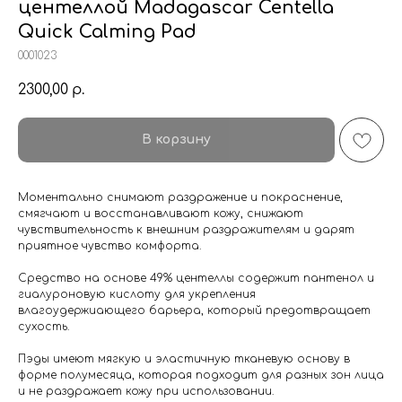
центеллой Madagascar Centella
Quick Calming Pad
0001023
2300,00
р.
В корзину
Моментально снимают раздражение и покраснение,
смягчают и восстанавливают кожу, снижают
чувствительность к внешним раздражителям и дарят
приятное чувство комфорта.
Средство на основе 49% центеллы содержит пантенол и
гиалуроновую кислоту для укрепления
влагоудержиающего барьера, который предотвращает
сухость.
Пэды имеют мягкую и эластичную тканевую основу в
форме полумесяца, которая подходит для разных зон лица
и не раздражает кожу при использовании.