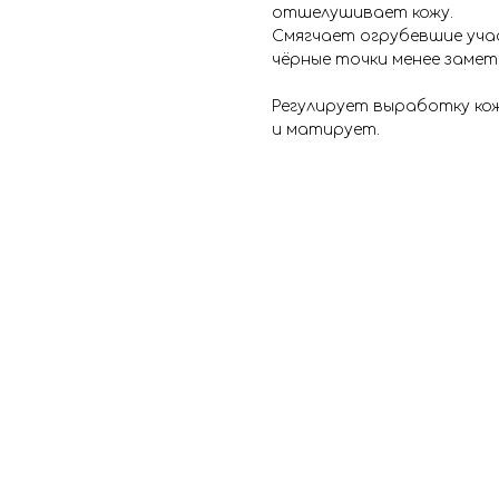
отшелушивает кожу.
Смягчает огрубевшие уча
чёрные точки менее замет
Регулирует выработку ко
и матирует.