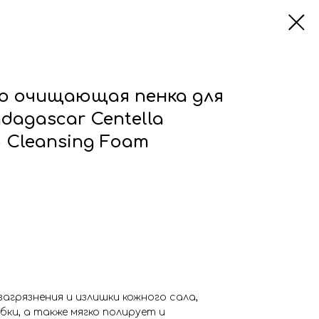
ко очищающая пенка для
dagascar Centella
p Cleansing Foam
агрязнения и излишки кожного сала,
ки, а также мягко полирует и