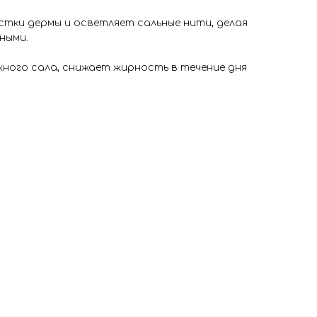
стки дермы и осветляет сальные нити, делая
ными.
жного сала, снижает жирность в течение дня