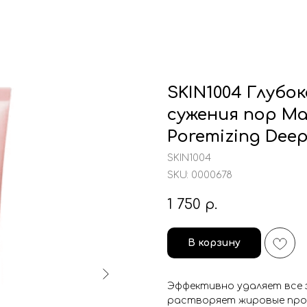
SKIN1004 Глубо
сужения пор Ma
Poremizing Dee
SKIN1004
SKU:
0000678
1 750
р.
В корзину
Эффективно удаляет все з
растворяет жировые проб